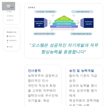
채용정보
인재육성
인재상
인재육성
직무소개
Contact us
홍보영상
영문홈페이
지
"오스템은 성공적인 자기계발과 직무
SRM
향상능력을 응원합니다"
인사원칙
승진 및 능력개발
능력위주의 공정하고
합리적 기준의 직급
합리적인 인사
승진
개인의 적성과 희망
성과와 능력을 중시
을 고려한 직무배치
하는 성과지향 평가
발탁인사로 우수인재
체계
조기발굴, 육성
육성차원의 경력개발
프로그램 시행